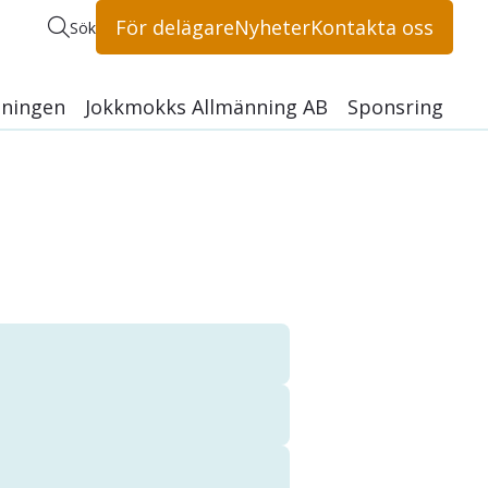
För delägare
Nyheter
Kontakta oss
Sök
ningen
Jokkmokks Allmänning AB
Sponsring
licy
männingen