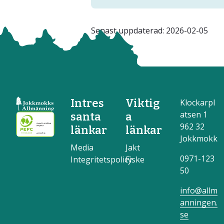
Senast uppdaterad:
2026-02-05
Intres
Viktig
Klockarpl
atsen 1
santa
a
962 32
länkar
länkar
Jokkmokk
Media
Jakt
0971-123
Integritetspolicy
Fiske
50
info@allm
anningen.
se