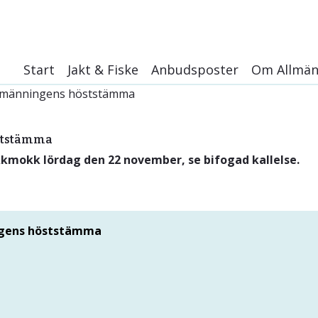
Start
Jakt & Fiske
Anbudsposter
Om Allmän
nallmänningens höststämma
Jaktkarta
Historik
Jakt
Media
öststämma
kkmokk lördag den 22 november, se bifogad kallelse.
Fiske
Integritetspo
Information till jaktledare
Nybyggesall
Blanketter
PM för jaktåret 2026
ingens höststämma
Avskjutningsstatistik älg hösten 2023
Jaktbestämmelser
Älgjakt för jokkmokksungdomar