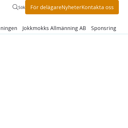
För delägare
Nyheter
Kontakta oss
Sök
ningen
Jokkmokks Allmänning AB
Sponsring
licy
männingen