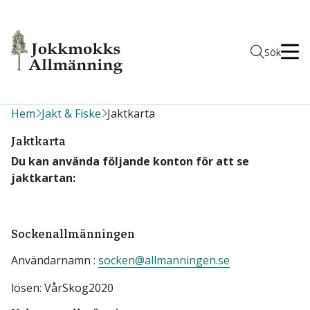
Men
Sök
Hem
Jakt & Fiske
Jaktkarta
Jaktkarta
Du kan använda följande konton för att se
jaktkartan:
Sockenallmänningen
Användarnamn :
socken@allmanningen.se
lösen: VårSkog2020