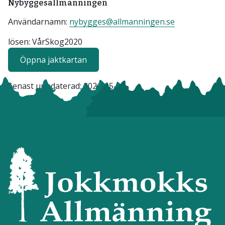
Nybyggesallmänningen
Användarnamn:
nybygges@allmanningen.se
lösen: VårSkog2020
Öppna jaktkartan
Senast uppdaterad:
2026-05-19