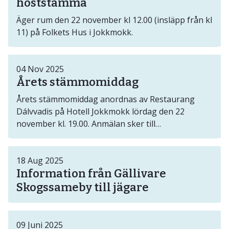
höststämma
Äger rum den 22 november kl 12.00 (insläpp från kl
11) på Folkets Hus i Jokkmokk.
04
Nov
2025
Årets stämmomiddag
Årets stämmomiddag anordnas av Restaurang
Dálvvadis på Hotell Jokkmokk lördag den 22
november kl. 19.00. Anmälan sker till
info@allmanningen.se eller telefon 0971-123 51
senast fredag den 14 november kl. 15.00.
18
Aug
2025
Information från Gällivare
Skogssameby till jägare
09
Juni
2025