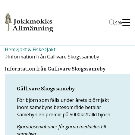
Men
Sök
Hem
Jakt & Fiske
Jakt
Information från Gällivare Skogssameby
Information från Gällivare Skogssameby
Gällivare Skogssameby
För björn som fälls under årets björnjakt
inom samebyns betesområde betalar
samebyn en premie på 5000kr/fälld björn.
Björnobservationer får gärna meddelas till
samebyn.