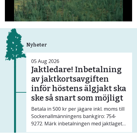
Nyheter
05
Aug
2026
Jaktledare! Inbetalning
av jaktkortsavgiften
inför höstens älgjakt ska
ske så snart som möjligt
Betala in 500 kr per jägare inkl. moms till
Sockenallmänningens bankgiro: 754-
9272. Märk inbetalningen med jaktlagets
blocknummer. Ni som redan betalat in