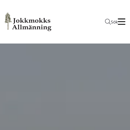
Men
Sök