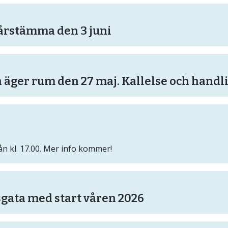
Viktig information till alla jägare
Information från Gällivare Skogssameby
vårstämma den 3 juni
ger rum den 27 maj. Kallelse och handl
ån kl. 17.00. Mer info kommer!
sgata med start våren 2026