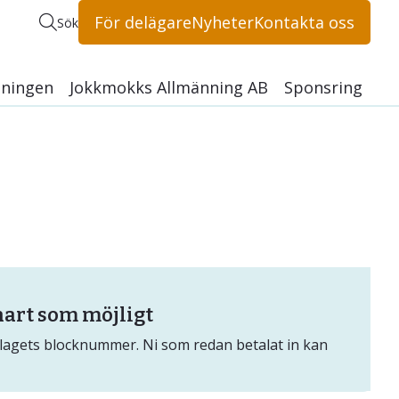
För delägare
Nyheter
Kontakta oss
Sök
ningen
Jokkmokks Allmänning AB
Sponsring
licy
männingen
snart som möjligt
tlagets blocknummer. Ni som redan betalat in kan