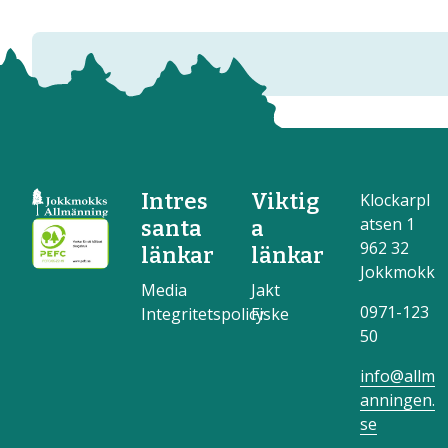
Intres
Viktig
Klockarpl
atsen 1
santa
a
962 32
länkar
länkar
Jokkmokk
Media
Jakt
0971-123
Integritetspolicy
Fiske
50
info@allm
anningen.
se