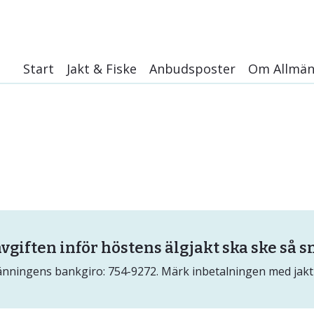
Start
Jakt & Fiske
Anbudsposter
Om Allmän
Jaktkarta
Historik
Jakt
Media
Fiske
Integritetspo
Information till jaktledare
Nybyggesall
Blanketter
PM för jaktåret 2026
Avskjutningsstatistik älg hösten 2023
vgiften inför höstens älgjakt ska ske så 
Jaktbestämmelser
llmänningens bankgiro: 754-9272. Märk inbetalningen med jak
Älgjakt för jokkmokksungdomar